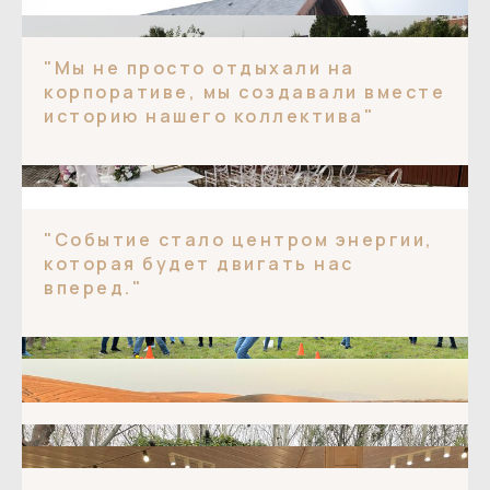
"Мы не просто отдыхали на
корпоративе, мы создавали вместе
историю нашего коллектива"
ДЕТСКИЙ ДЕНЬ РОЖДЕНИЯ
МАРШРУТАМИ ВЕЛИКОГО ШЕЛКОВОГО ПУТИ
"Событие стало центром энергии,
которая будет двигать нас
Выездное мероприятие в Узбекистане
вперед."